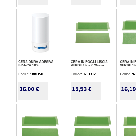
CERA DURA ADESIVA
CERA IN FOGLI LISCIA
CERA IN F
BIANCA 100g
VERDE 15pz 0,25mm
VERDE 15
Codice:
9881150
Codice:
9701312
Codice:
97
16,00 €
15,53 €
16,19