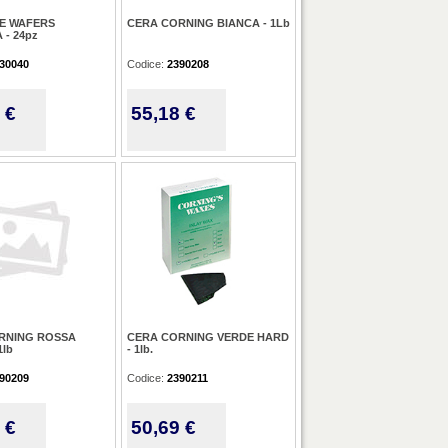
TE WAFERS
CERA CORNING BIANCA - 1Lb
 - 24pz
30040
Codice:
2390208
 €
55,18 €
RNING ROSSA
CERA CORNING VERDE HARD
1lb
- 1lb.
90209
Codice:
2390211
 €
50,69 €