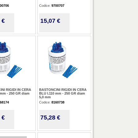
00706
Codice:
9700707
 €
15,07 €
NI RIGIDI IN CERA
BASTONCINI RIGIDI IN CERA
 mm - 250 GR diam
BLU l.110 mm - 250 GR diam
5,0 mm
68174
Codice:
8160738
 €
75,28 €