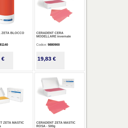
 ZETA BLOCCO
CERADENT CERA
MODELLARE invernale
81140
Codice:
9880900
 €
19,83 €
T ZETA MASTIC
CERADENT ZETA MASTIC
a
ROSA - 500g