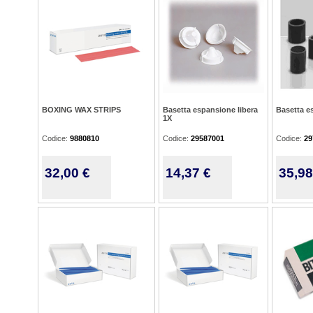
BOXING WAX STRIPS
Basetta espansione libera
Basetta e
1X
Codice:
9880810
Codice:
29587001
Codice:
29
32,00 €
14,37 €
35,98