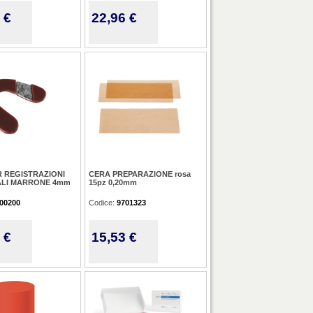
 €
22,96 €
R REGISTRAZIONI
CERA PREPARAZIONE rosa
LI MARRONE 4mm
15pz 0,20mm
00200
Codice:
9701323
 €
15,53 €