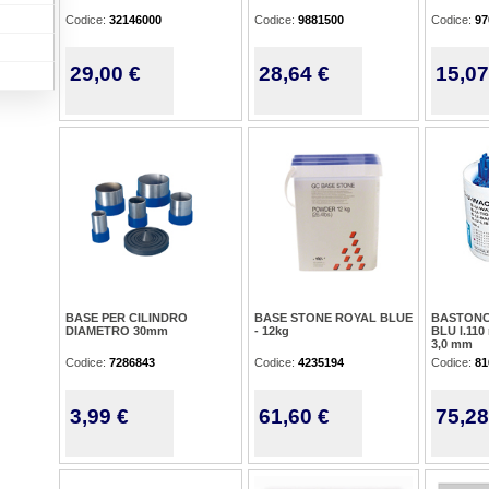
Codice:
32146000
Codice:
9881500
Codice:
97
29,00 €
28,64 €
15,07
BASE PER CILINDRO
BASE STONE ROYAL BLUE
BASTONCI
DIAMETRO 30mm
- 12kg
BLU l.110
3,0 mm
Codice:
7286843
Codice:
4235194
Codice:
81
3,99 €
61,60 €
75,28