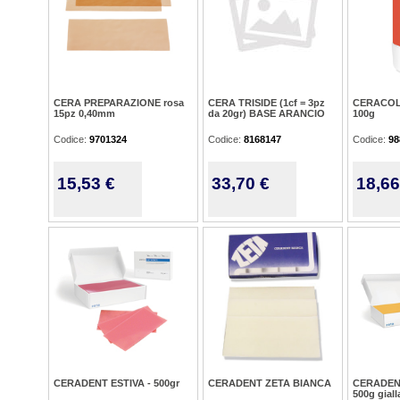
CERA PREPARAZIONE rosa
CERA TRISIDE (1cf = 3pz
CERACOL
15pz 0,40mm
da 20gr) BASE ARANCIO
100g
Codice:
9701324
Codice:
8168147
Codice:
98
15,53 €
33,70 €
18,66
CERADENT ESTIVA - 500gr
CERADENT ZETA BIANCA
CERADEN
500g giall