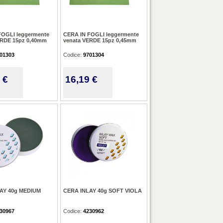
FOGLI leggermente
CERA IN FOGLI leggermente
ERDE 15pz 0,40mm
venata VERDE 15pz 0,45mm
01303
Codice:
9701304
 €
16,19 €
AY 40g MEDIUM
CERA INLAY 40g SOFT VIOLA
30967
Codice:
4230962