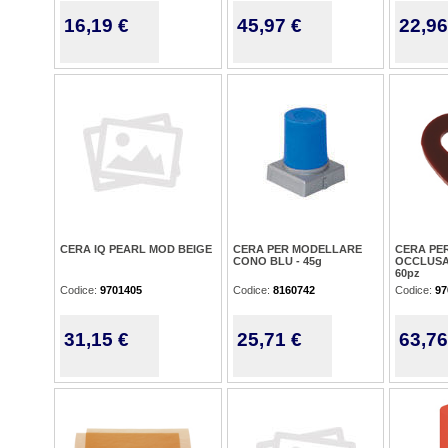
16,19 €
45,97 €
22,96
CERA IQ PEARL MOD BEIGE
CERA PER MODELLARE
CERA PE
CONO BLU - 45g
OCCLUSA
60pz
Codice:
9701405
Codice:
8160742
Codice:
97
31,15 €
25,71 €
63,76