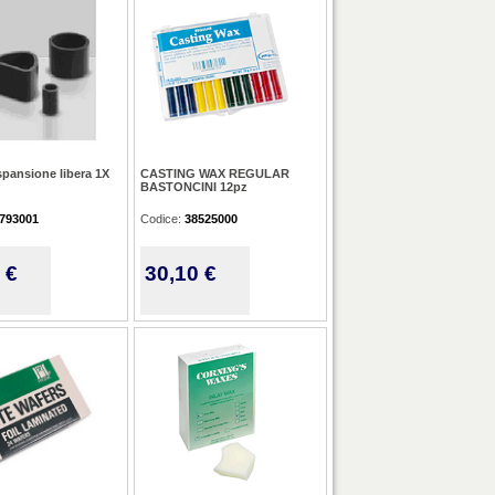
spansione libera 1X
CASTING WAX REGULAR
BASTONCINI 12pz
793001
Codice:
38525000
 €
30,10 €