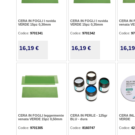
CERA IN FOGLI l ruvida
CERA IN FOGLI l ruvida
CERA IN 
VERDE 15pz 0,30mm
VERDE 15pz 0,35mm
venata V
Codice:
9701341
Codice:
9701342
Codice:
97
16,19 €
16,19 €
16,19
CERA IN FOGLI leggermente
CERA IN PERLE - 125gr
CERA INL
venata VERDE 15pz 0,50mm
BLU - dura
VERDE
Codice:
9701305
Codice:
8160747
Codice:
42