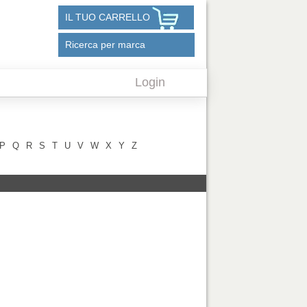
IL TUO CARRELLO
Ricerca per marca
Login
P
Q
R
S
T
U
V
W
X
Y
Z