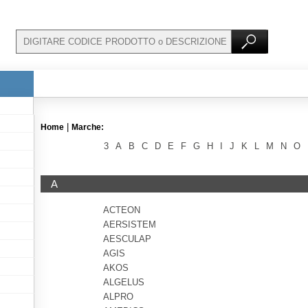
|
Home
Marche:
3
A
B
C
D
E
F
G
H
I
J
K
L
M
N
O
A
ACTEON
AERSISTEM
AESCULAP
AGIS
AKOS
ALGELUS
ALPRO