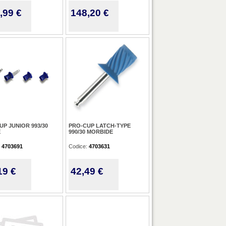
,99 €
148,20 €
UP JUNIOR 993/30
PRO-CUP LATCH-TYPE
E
990/30 MORBIDE
:
4703691
Codice:
4703631
19 €
42,49 €