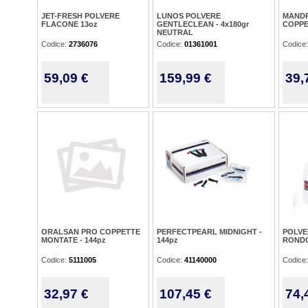
JET-FRESH POLVERE
LUNOS POLVERE
MANDR
FLACONE 13oz
GENTLECLEAN - 4x180gr
COPPET
NEUTRAL
Codice:
2736076
Codice:
01361001
Codice
59,09 €
159,99 €
39,
ORALSAN PRO COPPETTE
PERFECTPEARL MIDNIGHT -
POLVE
MONTATE - 144pz
144pz
RONDO
Codice:
5111005
Codice:
41140000
Codice
32,97 €
107,45 €
74,