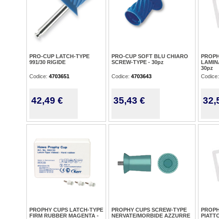
PRO-CUP LATCH-TYPE
PRO-CUP SOFT BLU CHIARO
PROPH
991/30 RIGIDE
SCREW-TYPE - 30pz
LAMIN
30pz
Codice:
4703651
Codice:
4703643
Codice
42,49 €
35,43 €
32,
PROPHY CUPS LATCH-TYPE
PROPHY CUPS SCREW-TYPE
PROPH
FIRM RUBBER MAGENTA -
NERVATE/MORBIDE AZZURRE
PIATTO