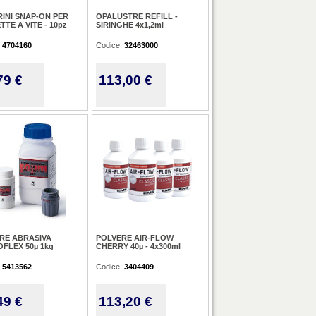
INI SNAP-ON PER
OPALUSTRE REFILL -
TE A VITE - 10pz
SIRINGHE 4x1,2ml
:
4704160
Codice:
32463000
79 €
113,00 €
RE ABRASIVA
POLVERE AIR-FLOW
FLEX 50µ 1kg
CHERRY 40µ - 4x300ml
:
5413562
Codice:
3404409
49 €
113,20 €