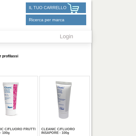
IL TUO CARRELLO
Ricerca per marca
Login
 profilassi
IC C/FLUORO FRUTTI
CLEANIC C/FLUORO
- 100g
INSAPORE - 100g