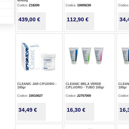
4x400g
Codice:
Z18200
Codice:
10009230
Codice
439,00 €
112,90 €
34,
CLEANIC JAR C/FUORO -
CLEANIC MELA VERDE
CLEAN
100gr
C/FLUORO - TUBO 100gr
100gr
Codice:
10010027
Codice:
22757000
Codice
34,49 €
16,30 €
16,