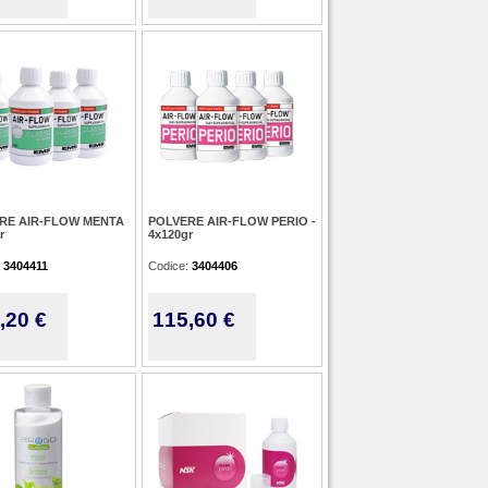
RE AIR-FLOW MENTA
POLVERE AIR-FLOW PERIO -
r
4x120gr
:
3404411
Codice:
3404406
,20 €
115,60 €