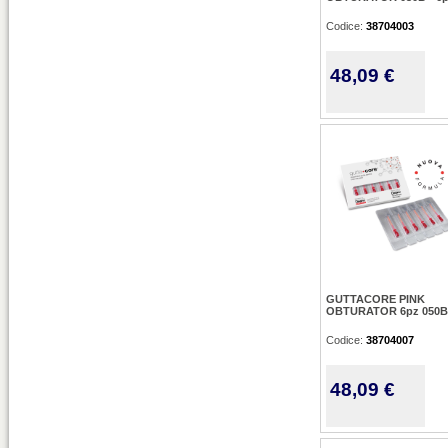
Codice:
38704003
48,09 €
GUTTACORE PINK
OBTURATOR 6pz 050B
Codice:
38704007
48,09 €