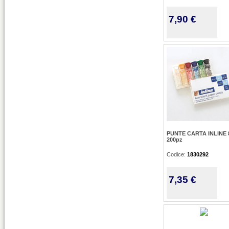
7,90 €
PUNTE CARTA INLINE 8
200pz
Codice:
1830292
7,35 €