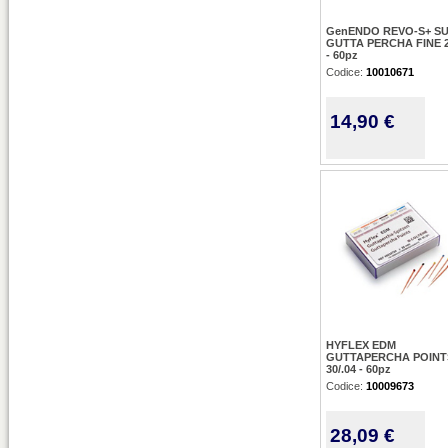
GenENDO REVO-S+ S
GUTTA PERCHA FINE 2
- 60pz
Codice:
10010671
14,90 €
HYFLEX EDM
GUTTAPERCHA POINT
30/.04 - 60pz
Codice:
10009673
28,09 €