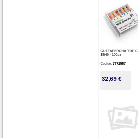
GUTTAPERCHA TOP 
15/40 - 100pz
Codice:
7772557
32,69 €