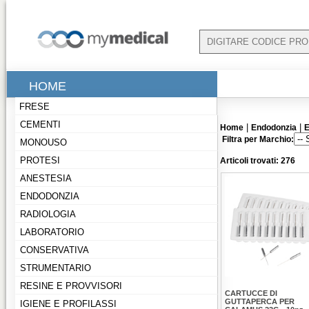
HOME
FRESE
CEMENTI
|
|
Home
Endodonzia
E
Filtra per Marchio:
MONOUSO
PROTESI
Articoli trovati: 276
ANESTESIA
ENDODONZIA
RADIOLOGIA
LABORATORIO
CONSERVATIVA
STRUMENTARIO
RESINE E PROVVISORI
CARTUCCE DI
GUTTAPERCA PER
IGIENE E PROFILASSI