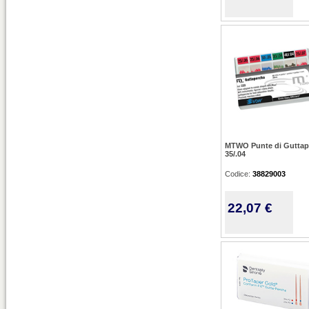
MTWO Punte di Guttap
35/.04
Codice:
38829003
22,07 €